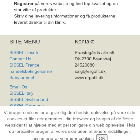
Registrer
på vores website og find top kvalitet og en
stor vifte af produkter.
Skriv dine leveringsinformationer og få produkterne
leveret direkte til din klinik.
SITE MENU
Kontakt
SISSEL filosofi
Præstegårds alle 56
Contact Us
Dk-2700 Brønshøj
SISSEL France
24520880
handelsbetingelserne
salg@ergofit.dk
Babytummel
www.ergofit.dk
Email Os
SISSEL Italy
SISSEL Switzerland
SISSEL Germany
SISSEL Worldwide
Vi bruger cookies for at give dig den bedste oplevelse på vore side.
Produkt Liste
cookies er filer der gemmes i din browser og bruges af de fleste
websider til at hjælpe med at personligøre din web oplevelse. Hvis
du fortsætter brugen af vores side uden at ændre indstillinger,
All rights reserved. Copyright © 2004-2026 Sissel.com
accepterer at vi bruger cookies.
OK