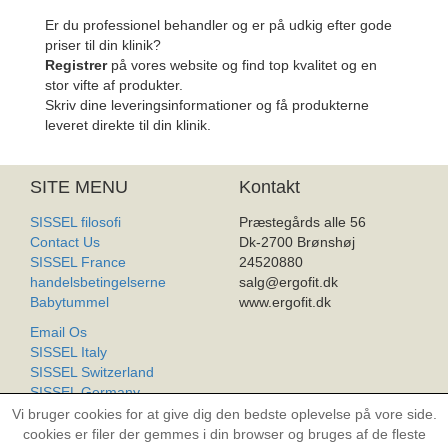
Er du professionel behandler og er på udkig efter gode
priser til din klinik?
Registrer
på vores website og find top kvalitet og en
stor vifte af produkter.
Skriv dine leveringsinformationer og få produkterne
leveret direkte til din klinik.
SITE MENU
Kontakt
SISSEL filosofi
Præstegårds alle 56
Contact Us
Dk-2700 Brønshøj
SISSEL France
24520880
handelsbetingelserne
salg@ergofit.dk
Babytummel
www.ergofit.dk
Email Os
SISSEL Italy
SISSEL Switzerland
SISSEL Germany
SISSEL Worldwide
Vi bruger cookies for at give dig den bedste oplevelse på vore side.
Produkt Liste
cookies er filer der gemmes i din browser og bruges af de fleste