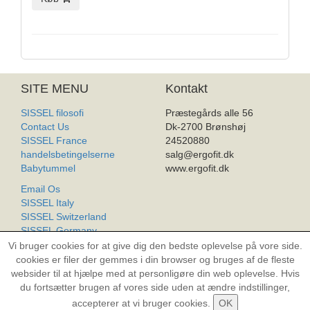
SITE MENU
Kontakt
SISSEL filosofi
Præstegårds alle 56
Contact Us
Dk-2700 Brønshøj
SISSEL France
24520880
handelsbetingelserne
salg@ergofit.dk
Babytummel
www.ergofit.dk
Email Os
SISSEL Italy
SISSEL Switzerland
SISSEL Germany
SISSEL Worldwide
Vi bruger cookies for at give dig den bedste oplevelse på vore side.
Produkt Liste
cookies er filer der gemmes i din browser og bruges af de fleste
websider til at hjælpe med at personligøre din web oplevelse. Hvis
du fortsætter brugen af vores side uden at ændre indstillinger,
All rights reserved. Copyright © 2004-2026 Sissel.com
accepterer at vi bruger cookies.
OK