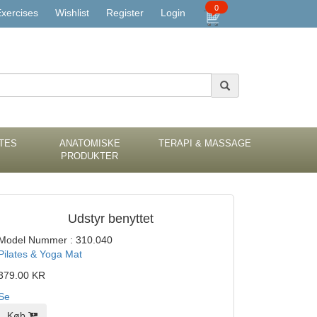
0
xercises
Wishlist
Register
Login
ATES
ANATOMISKE
TERAPI & MASSAGE
PRODUKTER
Udstyr benyttet
Model Nummer : 310.040
Pilates & Yoga Mat
379.00 KR
Se
Køb