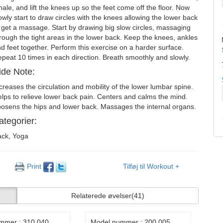
hale, and lift the knees up so the feet come off the floor. Now
owly start to draw circles with the knees allowing the lower back
 get a massage. Start by drawing big slow circles, massaging
rough the tight areas in the lower back. Keep the knees, ankles
d feet together. Perform this exercise on a harder surface.
peat 10 times in each direction. Breath smoothly and slowly.
ide Note:
creases the circulation and mobility of the lower lumbar spine.
lps to relieve lower back pain. Centers and calms the mind.
osens the hips and lower back. Massages the internal organs.
ategorier:
ck, Yoga
Print
Tilføj til Workout +
Relaterede øvelser
(41)
mmer : 310.040
Model nummer : 200.005