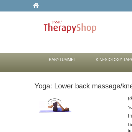
BABYTUMMEL
KINESIOLOGY TAP
Yoga: Lower back massage/kne
Ø
Yo
I
Li
to