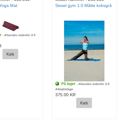
 Yoga Mat
Sissel gym 1.0 Måtte koksgrå
r
- Afsendes indenfor 3-5
R
Køb
På lager
- Afsendes indenfor 3-5
Arbejdsdage
375.00 KR
Køb