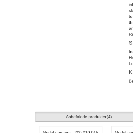
in
sl
to
th
an
Re
S
In
He
Lo
K
Ba
Anbefalede produkter
(4)
Model nummer : 200.010.015
Model nu