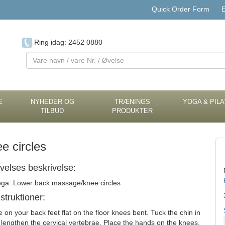
Quick Order Form
E
Ring idag: 2452 0880
Vare
navn
/
vare
Nr.
E
NYHEDER OG
TRÆNINGS
YOGA & PIL
TILBUD
PRODUKTER
/
Øvelse
e circles
velses beskrivelse:
ga: Lower back massage/knee circles
nstruktioner:
e on your back feet flat on the floor knees bent. Tuck the chin in
 lengthen the cervical vertebrae. Place the hands on the knees,