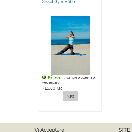
Sissel Gym Måtte
På lager
- Afsendes indenfor 3-5
Arbejdsdage
715.00 KR
Køb
Vi Accepterer
SITE