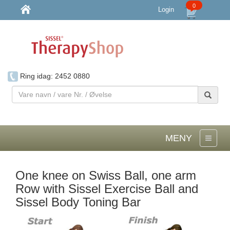
0
Login
Ring idag: 2452 0880
Vare
navn
/
vare
Nr.
MENY
/
Øvelse
One knee on Swiss Ball, one arm
Row with Sissel Exercise Ball and
Sissel Body Toning Bar